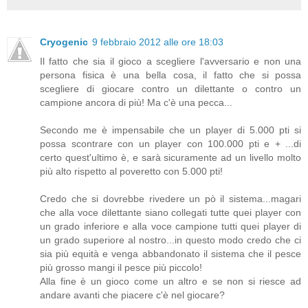
Cryogenic
9 febbraio 2012 alle ore 18:03
Il fatto che sia il gioco a scegliere l'avversario e non una
persona fisica è una bella cosa, il fatto che si possa
scegliere di giocare contro un dilettante o contro un
campione ancora di più! Ma c'è una pecca...
Secondo me è impensabile che un player di 5.000 pti si
possa scontrare con un player con 100.000 pti e + ...di
certo quest'ultimo è, e sarà sicuramente ad un livello molto
più alto rispetto al poveretto con 5.000 pti!
Credo che si dovrebbe rivedere un pò il sistema...magari
che alla voce dilettante siano collegati tutte quei player con
un grado inferiore e alla voce campione tutti quei player di
un grado superiore al nostro...in questo modo credo che ci
sia più equità e venga abbandonato il sistema che il pesce
più grosso mangi il pesce più piccolo!
Alla fine è un gioco come un altro e se non si riesce ad
andare avanti che piacere c'è nel giocare?