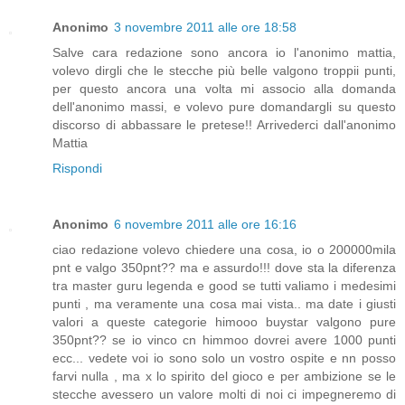
Anonimo
3 novembre 2011 alle ore 18:58
Salve cara redazione sono ancora io l'anonimo mattia,
volevo dirgli che le stecche più belle valgono troppii punti,
per questo ancora una volta mi associo alla domanda
dell'anonimo massi, e volevo pure domandargli su questo
discorso di abbassare le pretese!! Arrivederci dall'anonimo
Mattia
Rispondi
Anonimo
6 novembre 2011 alle ore 16:16
ciao redazione volevo chiedere una cosa, io o 200000mila
pnt e valgo 350pnt?? ma e assurdo!!! dove sta la diferenza
tra master guru legenda e good se tutti valiamo i medesimi
punti , ma veramente una cosa mai vista.. ma date i giusti
valori a queste categorie himooo buystar valgono pure
350pnt?? se io vinco cn himmoo dovrei avere 1000 punti
ecc... vedete voi io sono solo un vostro ospite e nn posso
farvi nulla , ma x lo spirito del gioco e per ambizione se le
stecche avessero un valore molti di noi ci impegneremo di