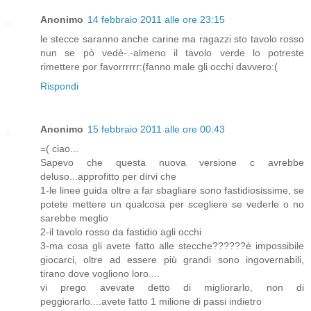
Anonimo
14 febbraio 2011 alle ore 23:15
le stecce saranno anche carine ma ragazzi sto tavolo rosso
nun se pò vedè-.-almeno il tavolo verde lo potreste
rimettere por favorrrrrr:(fanno male gli occhi davvero:(
Rispondi
Anonimo
15 febbraio 2011 alle ore 00:43
=( ciao...
Sapevo che questa nuova versione c avrebbe
deluso...approfitto per dirvi che
1-le linee guida oltre a far sbagliare sono fastidiosissime, se
potete mettere un qualcosa per scegliere se vederle o no
sarebbe meglio
2-il tavolo rosso da fastidio agli occhi
3-ma cosa gli avete fatto alle stecche??????è impossibile
giocarci, oltre ad essere più grandi sono ingovernabili,
tirano dove vogliono loro....
vi prego avevate detto di migliorarlo, non di
peggiorarlo....avete fatto 1 milione di passi indietro