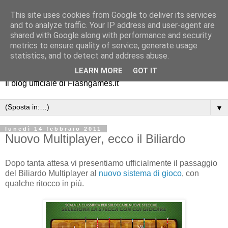
This site uses cookies from Google to deliver its services
and to analyze traffic. Your IP address and user-agent are
shared with Google along with performance and security
metrics to ensure quality of service, generate usage
statistics, and to detect and address abuse.
LEARN MORE
GOT IT
Il blog ufficiale di Flashgames.it
▼
lunedì 14 febbraio 2011
Nuovo Multiplayer, ecco il Biliardo
Dopo tanta attesa vi presentiamo ufficialmente il passaggio
del Biliardo Multiplayer al
nuovo sistema di gioco
, con
qualche ritocco in più.