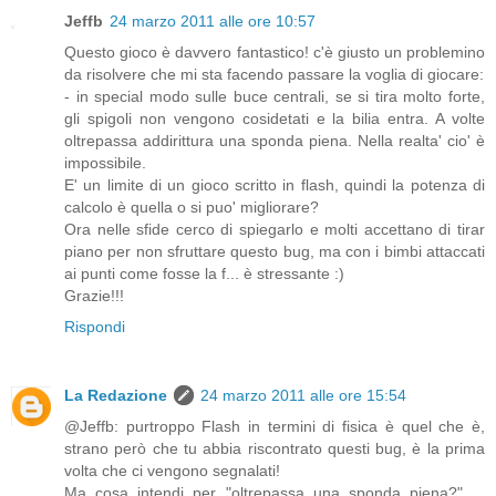
Jeffb
24 marzo 2011 alle ore 10:57
Questo gioco è davvero fantastico! c'è giusto un problemino
da risolvere che mi sta facendo passare la voglia di giocare:
- in special modo sulle buce centrali, se si tira molto forte,
gli spigoli non vengono cosidetati e la bilia entra. A volte
oltrepassa addirittura una sponda piena. Nella realta' cio' è
impossibile.
E' un limite di un gioco scritto in flash, quindi la potenza di
calcolo è quella o si puo' migliorare?
Ora nelle sfide cerco di spiegarlo e molti accettano di tirar
piano per non sfruttare questo bug, ma con i bimbi attaccati
ai punti come fosse la f... è stressante :)
Grazie!!!
Rispondi
La Redazione
24 marzo 2011 alle ore 15:54
@Jeffb: purtroppo Flash in termini di fisica è quel che è,
strano però che tu abbia riscontrato questi bug, è la prima
volta che ci vengono segnalati!
Ma cosa intendi per "oltrepassa una sponda piena?" ...