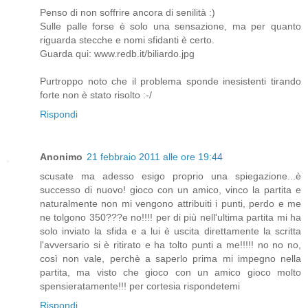
Penso di non soffrire ancora di senilità :)
Sulle palle forse è solo una sensazione, ma per quanto
riguarda stecche e nomi sfidanti è certo.
Guarda qui: www.redb.it/biliardo.jpg
Purtroppo noto che il problema sponde inesistenti tirando
forte non è stato risolto :-/
Rispondi
Anonimo
21 febbraio 2011 alle ore 19:44
scusate ma adesso esigo proprio una spiegazione...è
successo di nuovo! gioco con un amico, vinco la partita e
naturalmente non mi vengono attribuiti i punti, perdo e me
ne tolgono 350???e no!!!! per di più nell'ultima partita mi ha
solo inviato la sfida e a lui è uscita direttamente la scritta
l'avversario si è ritirato e ha tolto punti a me!!!!! no no no,
così non vale, perchè a saperlo prima mi impegno nella
partita, ma visto che gioco con un amico gioco molto
spensieratamente!!! per cortesia rispondetemi
Rispondi