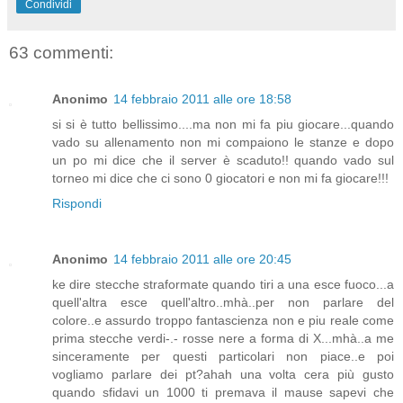
Condividi
63 commenti:
Anonimo
14 febbraio 2011 alle ore 18:58
si si è tutto bellissimo....ma non mi fa piu giocare...quando
vado su allenamento non mi compaiono le stanze e dopo
un po mi dice che il server è scaduto!! quando vado sul
torneo mi dice che ci sono 0 giocatori e non mi fa giocare!!!
Rispondi
Anonimo
14 febbraio 2011 alle ore 20:45
ke dire stecche straformate quando tiri a una esce fuoco...a
quell'altra esce quell'altro..mhà..per non parlare del
colore..e assurdo troppo fantascienza non e piu reale come
prima stecche verdi-.- rosse nere a forma di X...mhà..a me
sinceramente per questi particolari non piace..e poi
vogliamo parlare dei pt?ahah una volta cera più gusto
quando sfidavi un 1000 ti premava il mause sapevi che